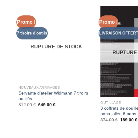
Promo !
Promo !
d to
Add to
hlist
Wishlist
7 tiroirs d'outils
LIVRAISON OFFER
RUPTURE DE STOCK
K
RUPTURE
NOUVEAUX ARRIVAGES
Servante d’atelier Widmann 7 tiroirs
outillés
OUTILLAGE
812.00
€
649.00
€
lé 4
3 coffrets de douill
es +
pans ,allen 6 pans.
uto
374.00
€
189.00
€