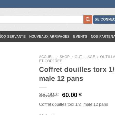
SE CONNE
DÉCO SERVANTE
NOUVEAUX ARRIVAGES
EVENTS
NOS PARTEN
ACCUEIL
SHOP
OUTILLAGE
OUTILL
/
/
/
ET COFFRET
Coffret douilles torx 1
Add to
Wishlist
male 12 pans
85.00
60.00
€
€
Coffret douilles torx 1/2″ male 12 pans