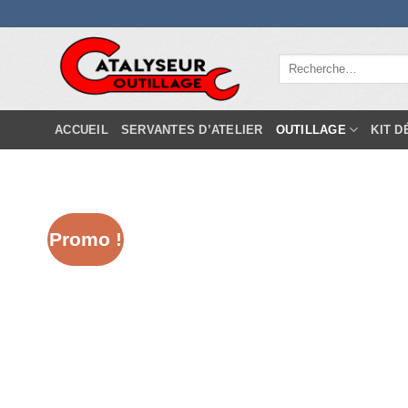
Passer
au
contenu
Recherche
pour :
ACCUEIL
SERVANTES D’ATELIER
OUTILLAGE
KIT 
Promo !