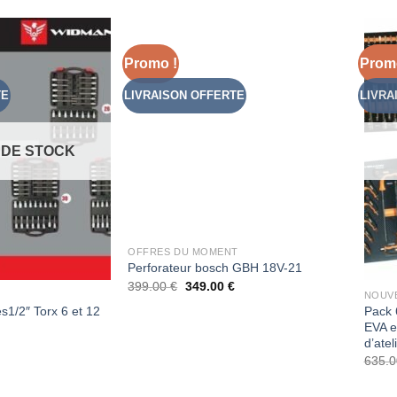
Promo !
Prom
Add to
Add to
Wishlist
Wishlist
TE
LIVRAISON OFFERTE
LIVRA
 DE STOCK
OFFRES DU MOMENT
Perforateur bosch GBH 18V-21
399.00
€
349.00
€
NOUVE
es1/2″ Torx 6 et 12
Pack 
EVA e
d’atel
635.