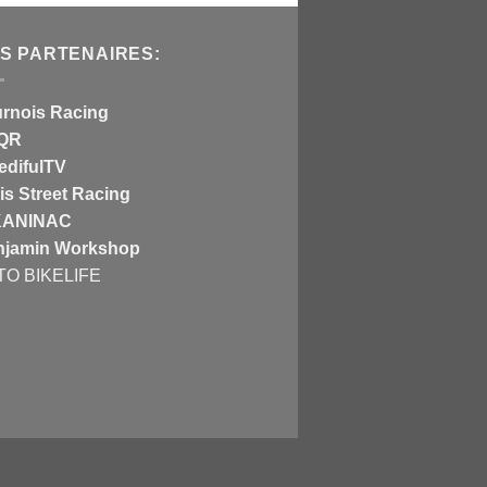
S PARTENAIRES:
rnois Racing
QR
edifulTV
is Street Racing
KANINAC
njamin Workshop
TO BIKELIFE