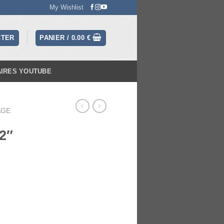
My Wishlist
CTER
PANIER /
0.00
€
AIRES YOUTUBE
AGE
/2″