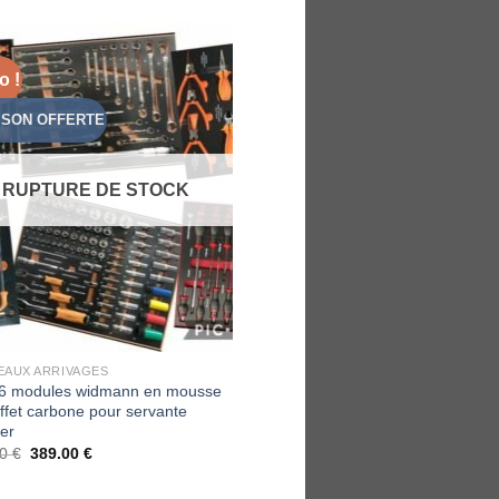
o !
Add to
Wishlist
ISON OFFERTE
RUPTURE DE STOCK
AUX ARRIVAGES
6 modules widmann en mousse
ffet carbone pour servante
ier
00
€
389.00
€