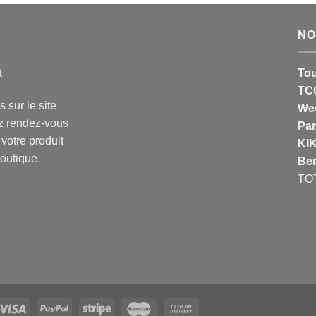
NO
t
Tou
TC
s sur le site
We
ez rendez-vous
Par
 votre produit
KI
outique.
Be
TO