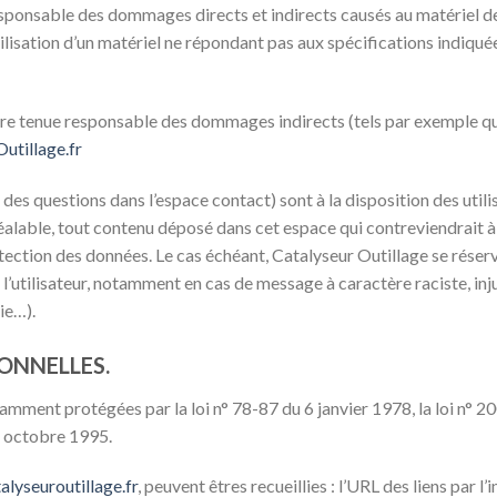
ponsable des dommages directs et indirects causés au matériel de l’u
utilisation d’un matériel ne répondant pas aux spécifications indiquée
re tenue responsable des dommages indirects (tels par exemple qu
utillage.fr
 des questions dans l’espace contact) sont à la disposition des utili
alable, tout contenu déposé dans cet espace qui contreviendrait à l
rotection des données. Le cas échéant, Catalyseur Outillage se réser
e l’utilisateur, notamment en cas de message à caractère raciste, in
ie…).
ONNELLES.
mment protégées par la loi n° 78-87 du 6 janvier 1978, la loi n° 20
4 octobre 1995.
talyseuroutillage.fr
, peuvent êtres recueillies : l’URL des liens par l