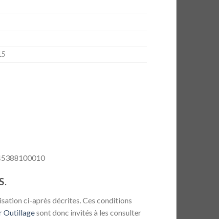
15
5045388100010
S.
isation ci-après décrites. Ces conditions
r Outillage
sont donc invités à les consulter