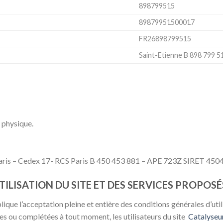
898799515
89879951500017
FR26898799515
Saint-Etienne B 898 799 5
 physique.
Paris – Cedex 17- RCS Paris B 450 453 881 – APE 723Z SIRET 4
ILISATION DU SITE ET DES SERVICES PROPOSÉ
ique l’acceptation pleine et entière des conditions générales d’util
ées ou complétées à tout moment, les utilisateurs du site
Catalyseu