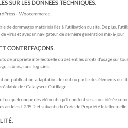
LES SUR LES DONNÉES TECHNIQUES.
– WordPress – Woocommerce.
le de dommages matériels liés à l’utilisation du site. De plus, l’util
s de virus et avec un navigateur de dernière génération mis-à-jour
E ET CONTREFAÇONS.
ts de propriété intellectuelle ou détient les droits d’usage sur tous
o, icônes, sons, logiciels.
tion, publication, adaptation de tout ou partie des éléments du sit
e préalable de : Catalyseur Outillage.
de l’un quelconque des éléments qu’il contient sera considérée com
 articles L.335-2 et suivants du Code de Propriété Intellectuelle.
LITÉ.