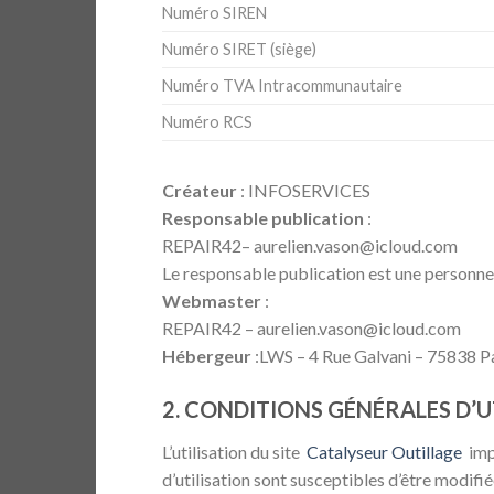
Numéro SIREN
Numéro SIRET (siège)
Numéro TVA Intracommunautaire
Numéro RCS
Créateur
: INFOSERVICES
Responsable publication
:
REPAIR42– aurelien.vason@icloud.com
Le responsable publication est une personne
Webmaster
:
REPAIR42 – aurelien.vason@icloud.com
Hébergeur
:LWS – 4 Rue Galvani – 75838 
2. CONDITIONS GÉNÉRALES D’UT
L’utilisation du site
Catalyseur Outillage
impl
d’utilisation sont susceptibles d’être modifi