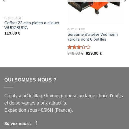
OUTILLAGE
Coffret 22 clés plates à cliquet
WURZBURG
OUTILLAGE
119.00
€
Servante d’atelier Widmann
7tiroirs dont 6 outillés
748.00
€
629.00
€
Note
2.93
sur 5
QUI SOMMES NOUS ?
CatalyseurOutillage.fr vous propose un large choix d'outils
et de servantes à prix attractifs.
Expédition sous 48/96H (France).
Suivez-nous :