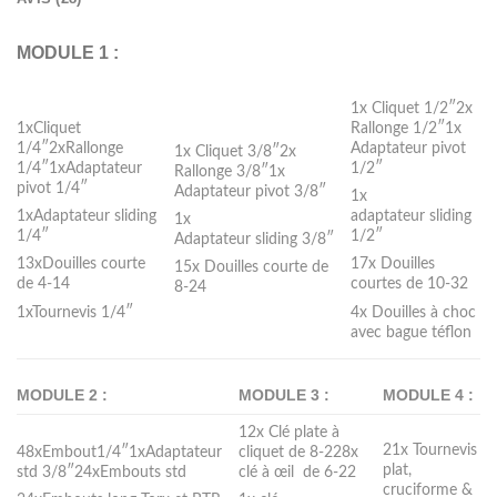
MODULE 1 :
1x Cliquet 1/2″2x
1xCliquet
Rallonge 1/2″1x
1/4″2xRallonge
Adaptateur pivot
1x Cliquet 3/8″2x
1/4″1xAdaptateur
1/2″
Rallonge 3/8″1x
pivot 1/4″
Adaptateur pivot 3/8″
1x
1xAdaptateur sliding
adaptateur sliding
1x
1/4″
1/2″
Adaptateur sliding 3/8″
13xDouilles courte
17x Douilles
15x Douilles courte de
de 4-14
courtes de 10-32
8-24
1xTournevis 1/4″
4x Douilles à choc
avec bague téflon
MODULE 2 :
MODULE 3 :
MODULE 4 :
12x Clé plate à
21x Tournevis
48xEmbout1/4″1xAdaptateur
cliquet de 8-228x
plat,
std 3/8″24xEmbouts std
clé à œil de 6-22
cruciforme &