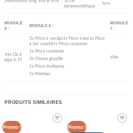
24xEmbouts long Torx et BTR
1x clé
torx
dynamométrique
MODULE
MODULE
MODULE 6 :
5 :
7 :
3x Pince à cerclips1x Pince à bec1x Pince
à bec courbé1x Pince coupante
1x Pince combinée
14x Clé à
Vide
3x Chasse goupille
pipe 6-19
1x Pince multiprise
1x Marteau
PRODUITS SIMILAIRES
Promo !
Promo !
Add to
Add to
Wishlist
Wishlist