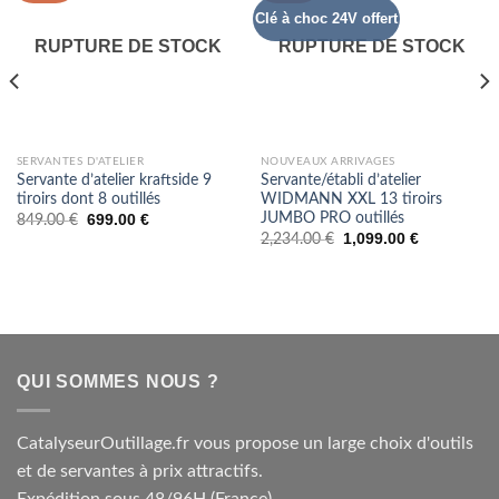
Clé à choc 24V offert
RUPTURE DE STOCK
RUPTURE DE STOCK
SERVANTES D'ATELIER
NOUVEAUX ARRIVAGES
Servante d’atelier kraftside 9
Servante/établi d’atelier
tiroirs dont 8 outillés
WIDMANN XXL 13 tiroirs
JUMBO PRO outillés
699.00
€
849.00
€
1,099.00
€
2,234.00
€
QUI SOMMES NOUS ?
CatalyseurOutillage.fr vous propose un large choix d'outils
et de servantes à prix attractifs.
Expédition sous 48/96H (France).