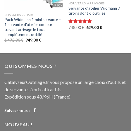
NOUVEAUX ARRIVAGES
Servante d’atelier Widmann 7
tiroirs dont 6 outillés
NOS PACKS PROMO
Pack Widmann 1 mini servante +
1 servante d’atelier couleur
748.00
€
629.00
€
Note
5.00
suivant arrivage le tout
sur 5
complètement outillé
1,472.00
€
949.00
€
QUI SOMMES NOUS ?
CatalyseurOutillage.fr vous propose un large choix d'outils et
de servantes à prix attractifs.
Expédition sous 48/96H (France).
Suivez-nous :
NOUVEAU !